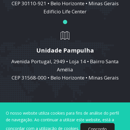
CEP 30110-921 • Belo Horizonte • Minas Gerais
Edifício Life Center
Unidade Pampulha
Avenida Portugal, 2949 • Loja 14 • Bairro Santa
Amélia
CEP 31568-000 • Belo Horizonte • Minas Gerais
Responsável: CRMMG 19.993 Henrique Vizibelli Chaves — RQE
O nosso website utiliza cookies para fins de análise do perfil
Nº: 33.460
de navegação. Ao continuar a utilizar este website, está a
2026 © Instituto Vizibelli — Todos os direitos reservados
concordar com a utilização de cookies.
Concordo